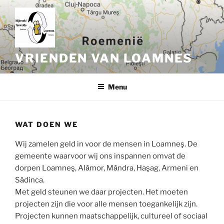
Ga
naar
de
inhoud
VRIENDEN VAN LOAMNES
Menu
WAT DOEN WE
Wij zamelen geld in voor de mensen in Loamneş. De
gemeente waarvoor wij ons inspannen omvat de
dorpen Loamneş, Alǎmor, Mǎndra, Haşag, Armeni en
Sǎdinca.
Met geld steunen we daar projecten. Het moeten
projecten zijn die voor alle mensen toegankelijk zijn.
Projecten kunnen maatschappelijk, cultureel of sociaal